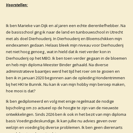
Voorstellen:
Ik ben Marieke van Dijk en al jaren een echte dierenliefhebber. Na
de basisschool ging ik naar de land en tuinbouwschool in Utrecht
met als doel Dierhouderij. In Dierhouderij en Bloemschikken mijn
eindexamen gedaan. Helaas bleek mijn niveau voor Dierhouderij
net niet hoog genoeg , wat in hield dat ik niet verder kon in
Dierhouderij op het MBO. Ik ben toen verder gegaan in de bloemen
en heb mijn diploma Meester Binder gehaald. Na diverse
administratieve baantjes werd het tijd het roer om te gooien en
ben ik in januari 2020 begonnen aan de opleiding Hondentrimmen
bij het HKI te Bunnik. Nu kan ik van mijn hobby mijn beroep maken,
hoe mooi is dat?
Ik ben gediplomeerd en volg met enige regelmaat de nodige
bijscholing om zo actueel op de hoogte te zijn van de nieuwste
ontwikkelingen. Sinds 2026 ben ik ook in het bezit van mijn diploma
basis Voedingsdeskundige. Ik kan jullie nu advies geven over
welzijn en voeding bij diverse problemen. Ik ben geen dierenarts